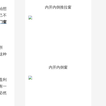
内开内倒推拉窗
始想
己不
门窗
所
这种
内开内倒窗
盈利
有一
必然