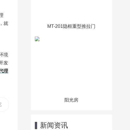
理
，就
MT-201隐框重型推拉门
环境
开发
代理
阳光房
竞
新闻资讯