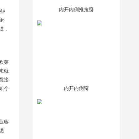
内开内倒推拉窗
一些
候起
绩，
欧莱
来就
意接
如今
内开内倒窗
业容
泥