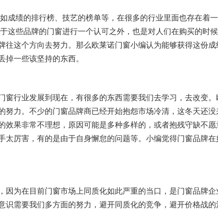
榜，比如成绩的排行榜、技艺的榜单等，在很多的行业里面也存在着
对于这些品牌的门窗进行一个认可之外，也是对人们在购买的时
牌往这个方向去努力。那么欧莱诺门窗小编认为能够获得这份成
丢掉一些该坚持的东西。
代，门窗行业发展到现在，有很多的东西需要我们去学习，去改变。
的努力。不少的门窗品牌商已经开始抱怨市场冷清，这冬天还没
的效果非常不理想，原因可能是多种多样的，或者抱残守缺不愿
手太厉害，有的是由于自身懈怠的问题等。小编觉得门窗品牌在
犹豫，因为在目前门窗市场上同质化如此严重的当口，是门窗品牌企
意识需要我们多方面的努力，避开同质化的竞争，避开价格战的