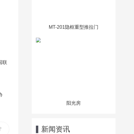
MT-201隐框重型推拉门
国联
协
阳光房
新闻资讯
才