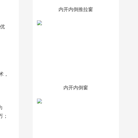
内开内倒推拉窗
合优
术，
内开内倒窗
为
万；
。