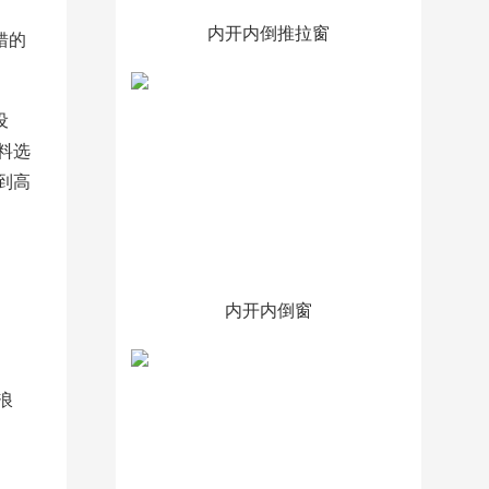
内开内倒推拉窗
错的
设
料选
到高
内开内倒窗
浪