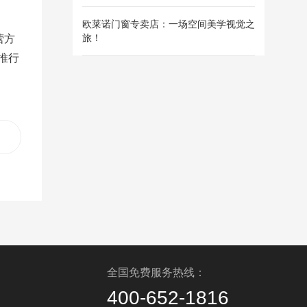
欧莱诺门窗专卖店：一场空间美学视觉之
旅！
营方
推行
：
全国免费服务热线：
400-652-1816