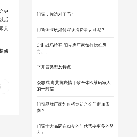
会更
门窗，你选对了吗?
以后
家具
门窗企业该如何深获消费者认可呢？
定制战场拉开 阳光房厂家如何找准风
装修
向。。
平开窗类型及特点
众志成城 共抗疫情｜致全体欧莱诺家人
告
的一封信！
还
门窗品牌厂家如何招纳铝合金门窗加盟
商？
门窗十大品牌在如今的时代需要更多的努
力?