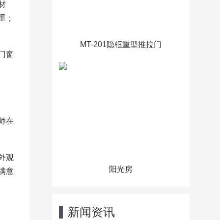
材
重；
MT-201隐框重型推拉门
门窗
师在
外观
阳光房
满意
新闻资讯