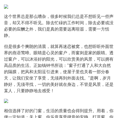
这个世界总是那么嘈杂，很多时候我们总是不想听见一些声
音，却又不得不听见。除去忙碌的工作时间，除去必要或没
必要的应酬之外，我们是真的需要远离喧嚣，需要一方恬
静。
但是很多个爽朗的清晨，就算再迷恋被窝，也想听听外面世
界的燕语莺啼。眼睛是心灵的窗户，而窗则是家的眼睛。透
过窗户，可以沐浴
好的阳光，可以欣赏美的风景，可以拥有
高品质的生活。正如钱钟书所说："窗子打通了人和大自然
的隔膜，把风和太阳逗引进来，使屋子里也关着一部分春
天，让我们安坐了享受，无须再到外面去找。"是啊，岁月
静好，无须寻找，一切的美好就在身边，不管是风景，还是
某人，只要静静地去感受！
相信选择了好的门窗，生活的质量也会得到提升。用着，你
便一定知道：关上窗，你乐意享受肆意的安静，打开窗，你