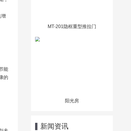
焦增
MT-201隐框重型推拉门
节能
康的
阳光房
新闻资讯
与未