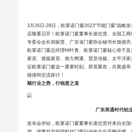
3月26日-28日，欧莱诺门窗2023“节能门窗”战
店隆重召开！欧莱诺门窗董事长谢忠贤、全国工商
专委会会长胡振贤、广东省门窗协会秘书长饶德亮
欧莱诺门窗总经理钟叶青、欧莱诺门窗核心骨干及
家居、搜狐家居、南方网通、慧亚传媒、太平洋家
证欧莱诺门窗这一重要时刻。群英聚首，共襄盛举
碰撞和交流探讨！
顺行业之势，行锐意之道
广东美通时代铝业
发布会伊始，欧莱诺门窗董事长谢忠贤对来自全国
谢。谢董对后疫情时代门窗行业的走向高瞻远瞩、