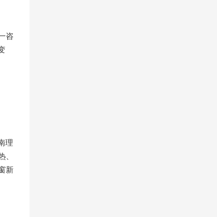
一咨
变
南理
热、
窗新