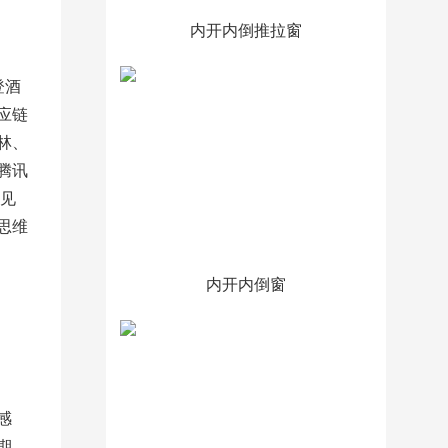
内开内倒推拉窗
登酒
应链
林、
腾讯
同见
思维
内开内倒窗
感
期，