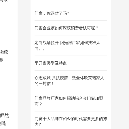
门窗，你选对了吗?
门窗企业该如何深获消费者认可呢？
定制战场拉开 阳光房厂家如何找准风
向。。
继续
赛
平开窗类型及特点
众志成城 共抗疫情｜致全体欧莱诺家人
的一封信！
门窗品牌厂家如何招纳铝合金门窗加盟
商？
诺俨然
门窗十大品牌在如今的时代需要更多的努
制造
力?