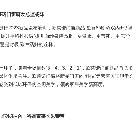
莱诺门窗研发总监杨陈
行2023新品发布演讲，欧莱诺门窗新品“星幕85断桥双内开系
断桥提升平移推拉窗”掀开面纱盛装亮相，更健康、更节能、更 安全
智慧是对极 致生活好的诠释。
了，随着全场倒数“5、4、3、2、1”，欧莱诺门窗新品首 发
媒体争相关注。欧莱诺门窗将新品门窗的“科技”元素完美呈现于
感受到低碳环保的空间美学，领略家居美学新高度。
监孙乐--合一咨询董事长朱荣宝