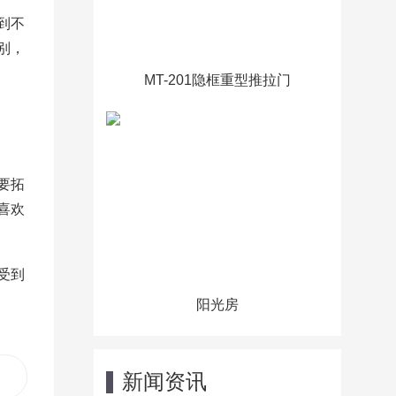
到不
别，
MT-201隐框重型推拉门
要拓
喜欢
受到
阳光房
：
新闻资讯