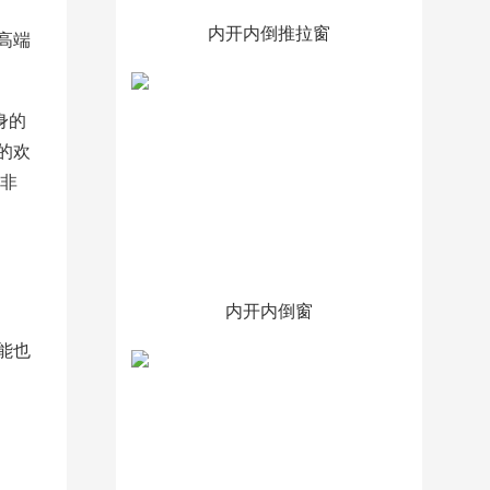
内开内倒推拉窗
高端
身的
的欢
非
内开内倒窗
能也