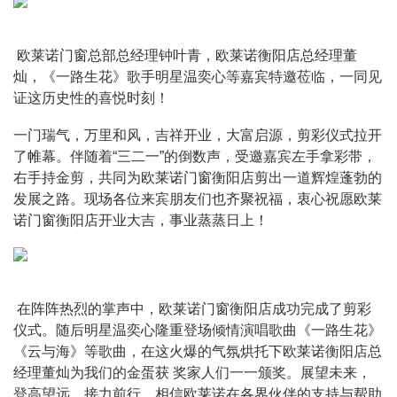
 欧莱诺门窗总部总经理钟叶青，欧莱诺衡阳店总经理董
灿，《一路生花》歌手明星温奕心等嘉宾特邀莅临，一同见
证这历史性的喜悦时刻！
一门瑞气，万里和风，吉祥开业，大富启源，剪彩仪式拉开
了帷幕。伴随着“三二一”的倒数声，受邀嘉宾左手拿彩带，
右手持金剪，共同为欧莱诺门窗衡阳店剪出一道辉煌蓬勃的
发展之路。现场各位来宾朋友们也齐聚祝福，衷心祝愿欧莱
诺门窗衡阳店开业大吉，事业蒸蒸日上！
 在阵阵热烈的掌声中，欧莱诺门窗衡阳店成功完成了剪彩
仪式。随后明星温奕心隆重登场倾情演唱歌曲《一路生花》
《云与海》等歌曲，在这火爆的气氛烘托下欧莱诺衡阳店总
经理董灿为我们的金蛋获 奖家人们一一颁奖。展望未来，
登高望远，接力前行，相信欧莱诺在各界伙伴的支持与帮助