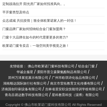
定制战场拉开 阳光房厂家如何找准风向。。
平开窗类型及特点
众志成城 共抗疫情｜致全体欧莱诺家人的一封信！
门窗品牌厂家如何招纳铝合金门窗加盟商？
门窗十大品牌在如今的时代需要更多的努力?
欧莱诺门窗专卖店：一场空间美学视觉之旅！
友情链接：
佛山市欧莱诺门窗科技有限公司
铝合金门窗
华诚企服星
溧阳市普立森聚氨酯制品有限公司
郑州万泽展览展示有限公司
广州市欧琪诗化妆品有限公司
湖南顺达国际旅行社有限公司
南京市雷拓教育文化传播有限公司
济南国创印刷设备有限公司
吉林省居安职业技能培训学校有限公司
青岛目易达数字科技有限公司
星科教育科技（淄博）有限公司
Copyright © 佛山市欧莱诺门窗科技有限公司 All Rights Reserved