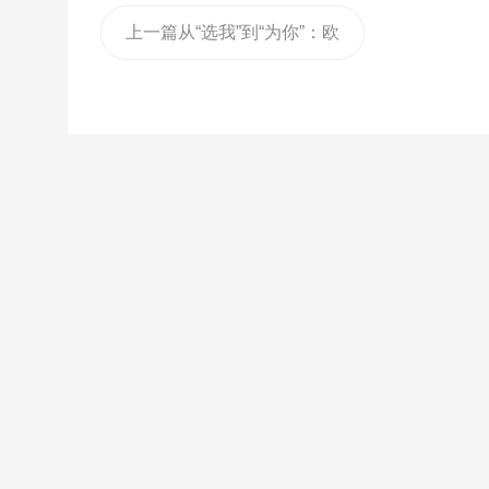
上一篇
从“选我”到“为你”：欧
莱诺睡眠窗的使命跃迁！