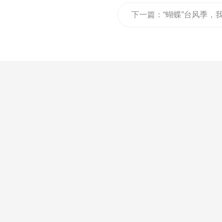
下一篇：
“蝴蝶”台风季，
们有超级英雄——欧莱诺
窗抗台风窗！