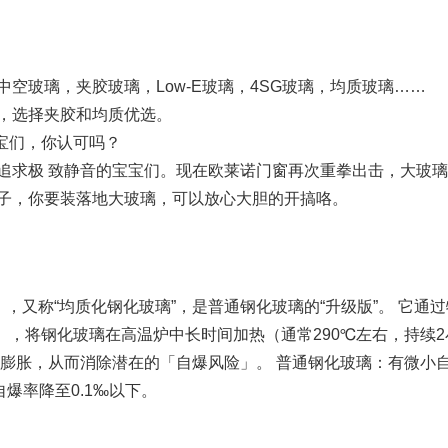
玻璃，夹胶玻璃，Low-E玻璃，4SG玻璃，均质玻璃…… 
，选择夹胶和均质优选。
宝们，你认可吗？ 
追求极 致静音的宝宝们。现在欧莱诺门窗再次重拳出击，大玻
子，你要装落地大玻璃，可以放心大胆的开搞咯。
ass），又称“均质化钢化玻璃”，是普通钢化玻璃的“升级版”。 它通
称HST），将钢化玻璃在高温炉中长时间加热（通常290℃左右，持续
前膨胀，从而消除潜在的「自爆风险」。 普通钢化玻璃：有微小
自爆率降至0.1‰以下。