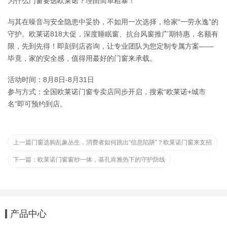
为什么门窗要选欧莱诺？理由简单粗暴！
与其在噪音与安全隐患中妥协，不如用一次选择，给家“一劳永逸”的
守护。欧莱诺818大促，深度睡眠窗、抗台风窗推广期特惠，名额有
限，先到先得！即刻到店咨询，让专业团队为您定制专属方案——
毕竟，家的安全感，值得用蕞好的门窗来承载。
活动时间：8月8日-8月31日
参与方式：全国欧莱诺门窗专卖店同步开启，搜索“欧莱诺+城市
名”即可预约到店。
上一篇
门窗选购乱象丛生，消费者如何跳出“信息陷阱”？欧莱诺门窗来支招
下一篇：
欧莱诺门窗窗纱一体，基孔肯雅热下的守护防线
产品中心