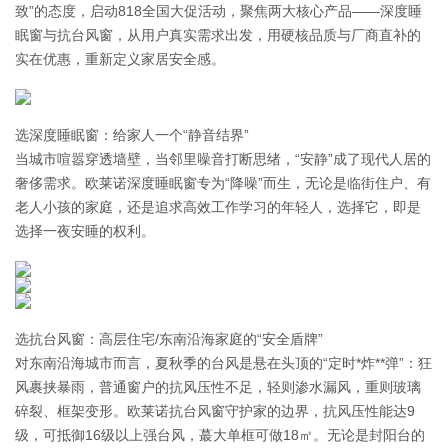
致”的态度，启动818全国大促活动，聚焦两大核心产品——深度睡
眠窗与抗台风窗，从用户真实需求出发，用硬核品质与厂商直补的
实在优惠，重新定义家居安全感。
选深度睡眠窗：给家人一个“静音结界”
当城市喧嚣穿透墙壁，当邻里噪音打断思绪，“安静”成了现代人居的
奢侈需求。欧莱诺深度睡眠窗专为“降噪”而生，无论是临街住户、有
老人小孩的家庭，还是追求高效工作学习的年轻人，选择它，即是
选择一夜安睡的权利。
选抗台风窗：高层住宅/东南沿海家庭的“安全盾牌”
对东南沿海城市而言，夏秋季的台风是悬在头顶的“定时*炸**弹”：狂
风裹挟暴雨，普通窗户的抗风压性不足，轻则渗水漏风，重则玻璃
碎裂、框架变形。欧莱诺抗台风窗守护家的边界，抗风压性能达9
级，可抵御16级以上强台风，蕞大单框可做18㎡。无论是封阳台的