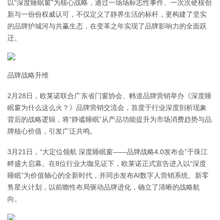
以“深度睡眠窗”为核心战略，通过一场场标志性事件、一次次硬核创
新与一份份权威认可，不仅定义了静界生活的标杆，更构建了坚实
的品牌护城河与共赢生态，在变革之年实现了品牌影响力的全面跃
迁。
品牌战略升维
2月28日，欧莱诺联合广东省门窗协会、帏道品牌营销举办《深度睡
眠窗为什么这么火？》品牌营销交流会，首度于行业深度剖析现象
背后的战略逻辑，将“静谧睡眠”从产品功能提升为市场消费趋势与品
牌核心价值，引发广泛共鸣。
3月21日，“大定位领航 深度睡眠窗——品牌战略4.0发布会”于珠江
畔盛大启幕。在8位行业大咖见证下，欧莱诺正式宣告进入以“深度
睡眠”为价值轴心的全新时代，并同步发布AI数字人营销系统、新零
售星火计划，以前瞻性布局驱动品牌进化，确立了清晰的战略航
向。