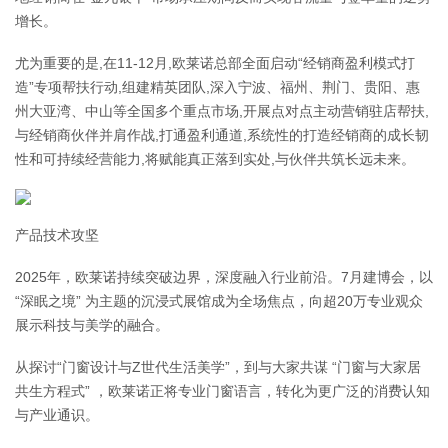
增长。
尤为重要的是,在11-12月,欧莱诺总部全面启动“经销商盈利模式打
造”专项帮扶行动,组建精英团队,深入宁波、福州、荆门、贵阳、惠
州大亚湾、中山等全国多个重点市场,开展点对点主动营销驻店帮扶,
与经销商伙伴并肩作战,打通盈利通道,系统性的打造经销商的成长韧
性和可持续经营能力,将赋能真正落到实处,与伙伴共筑长远未来。
产品技术攻坚
2025年，欧莱诺持续突破边界，深度融入行业前沿。7月建博会，以 
“深眠之境” 为主题的沉浸式展馆成为全场焦点，向超20万专业观众
展示科技与美学的融合。
从探讨“门窗设计与Z世代生活美学”，到与大家共谋 “门窗与大家居
共生方程式” ，欧莱诺正将专业门窗语言，转化为更广泛的消费认知
与产业通识。