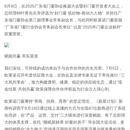
9月9日，在2025广东省门窗协会换届大会暨好门窗开发者大会上，
总经理钟叶青先生并评选为“好门窗.筑好物-推动力人物”  并担任广
东省门窗协会第三届理事会常务副会长，与此同时欧莱诺门窗获颁 
“广东省门窗行业协会常务副会长单位” 以及“2025年门窗企业标杆” 
双重荣誉。
赋能共赢 夯实渠道
我们深信，可持续的成功来自于与合作伙伴的共生共荣。7月5日，
欧莱诺召开年度供应商大会，在协会及法律专家见证下率先推行 “三
大风控革命” ，致力构建透明、健康、稳定的供应链生态，通过“现
金结算·共创共赢”政策保障合作伙伴权益为行业注入强心剂。
欧莱诺门窗秉持“养商、扶商、育商” 的坚定理念,   《新星计划》新
商特训营于9月19日通过线上直播的方式与全国47位新商进行了系统
化培训，在“产品、运营、交付”三大模块进行深度赋能。有了总部强
大的体系支撑，依托 “睡眠新静界 好窗好房子” 等全国大促活动，多
地经销商在“金九银十”市场承压期间反而实现客流量与签单量的逆势