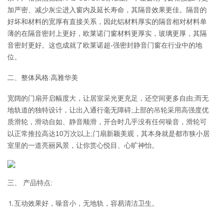
加严密、减少灰尘进入窗内及延长寿命，其隔音效果更佳。隔音的
好坏和材料的宽厚有直接关系，因此铝材料厚实的隔音相对材料单
薄的在隔音密封上更好，欧莱诺门窗材料更厚实，玻璃更厚，其隔
音密封更好。这也成就了欧莱诺超-强密封静音门窗在行业中的地
位。
二、整体风格:高雅华美
宽阔的门扇开启幅度大，让居室采光更充足，还空间更多自由;而无
地轨道的独特设计，让出入通行毫无障碍;上部的吊轮采用高强度优
质滑轮，滑动自如、静音顺滑，开合时几乎没有任何噪音，滑轮可
以正常推拉高达10万次以上;门扇新颖美观，其本身就是都市狭小居
室里的一道亮丽风景，让你赏心悦目、心旷神怡。
三、 产品特点:
⒈互动效果好，噪音小，无地轨，容易清洁卫生。