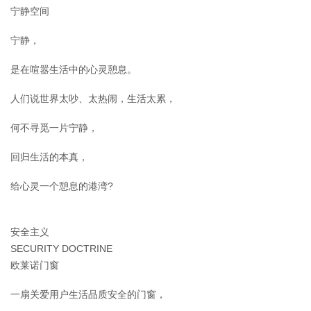
宁静空间
宁静，
是在喧嚣生活中的心灵憩息。
人们说世界太吵、太热闹，生活太累，
何不寻觅一片宁静，
回归生活的本真，
给心灵一个憩息的港湾?
安全主义
SECURITY DOCTRINE
欧莱诺门窗
一扇关爱用户生活品质安全的门窗，