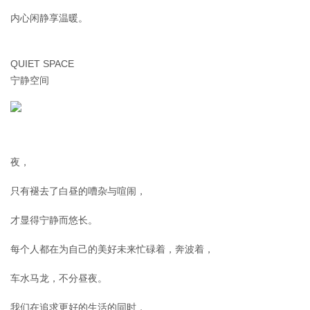
内心闲静享温暖。
QUIET SPACE
宁静空间
夜，
只有褪去了白昼的嘈杂与喧闹，
才显得宁静而悠长。
每个人都在为自己的美好未来忙碌着，奔波着，
车水马龙，不分昼夜。
我们在追求更好的生活的同时，