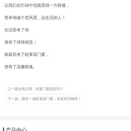
让我们在忙碌中也能觅得一方静谧，
简单地做个赏风景、品生活的人！
生活若有了你
便有了诗情画意；
家庭若有了欧莱诺门窗，
便有了温馨静逸。
上一篇
台风过境，你家门窗还好吗？
下一篇：
拥有一扇欧莱诺门窗，览世间万物情！
产品中心