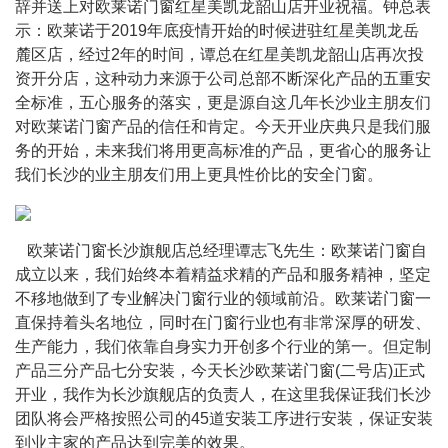
辞并送上对欧莱诺门窗红星美凯龙韶山店开业祝福。钟总表
示：欧莱诺于2019年底疫情开始的时候进驻红星美凯龙岳
麓区店，经过2年的时间，谭总在红星美凯龙韶山店再次投
资开分店，这种动力来源于公司总部不断深化产品的五重安
全标准，五心服务的落实，更是源自这几年长沙业主朋友们
对欧莱诺门窗产品的信任和肯定。今天开业庆典只是我们服
务的开始，未来我们将用更高标准的产品，更省心的服务让
我们长沙的业主朋友们用上更具性价比的安全门窗。
   欧莱诺门窗长沙旗舰店总经理谭志飞先生：欧莱诺门窗自
成立以来，我们始终本着精益求精的产品和服务精神，坚定
不移地做到了专业解决门窗行业的领域前沿。欧莱诺门窗一
直保持着头名地位，同时在门窗行业也有非常深厚的研发、
生产能力，我们依靠自身实力开创多个行业的第一。但定制
产品三分产品七分安装，今天长沙欧莱诺门窗(二号店)正式
开业，我作为长沙旗舰店的负责人，在这里我保证我们长沙
团队将会严格按照公司的45道安装工序进行安装，保证安装
到业主家的产品达到完美的效果。