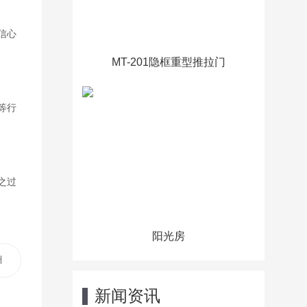
信心
MT-201隐框重型推拉门
等行
之过
阳光房
H
新闻资讯
！