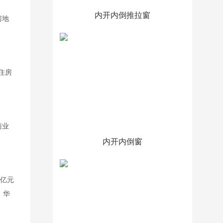
内开内倒推拉窗
房地
住房
商业
内开内倒窗
0亿元
、华