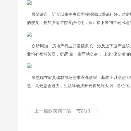
    展望后市，近期以来中央层面频频输出重磅利好，
的恢复，叠加疫情防控逐步优化，预计接下来到年底房地
    众所周知，房地产行业开发链条长，涉及上下游产
业均有密切关联，所谓“牵一发而动全身”。未来“保交楼
    虽然现在家具建材市场需求逐渐放缓，基本上以刚
急。乌云总会过去，生活终会拨开云雾见到太阳，各位木
上一篇
欧莱诺门窗：节能门
窗对我们到底有多重要？