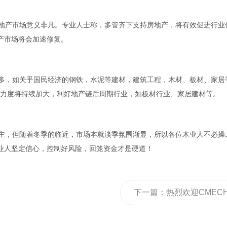
对房地产市场意义非凡。专业人士称，多管齐下支持房地产，将有效促进行业
产市场将会加速修复。
业较多，如关乎国民经济的钢铁，水泥等建材，建筑工程，木材、板材、家居
”的力度将持续加大，利好地产链后周期行业，如板材行业、家居建材等。
需为主，但随着冬季的临近，市场本就淡季氛围渐显，所以各位木业人不必操
业人坚定信心，控制好风险，回笼资金才是硬道！
下一篇：
热烈欢迎CMEC
莅临欧莱诺门窗参观交流