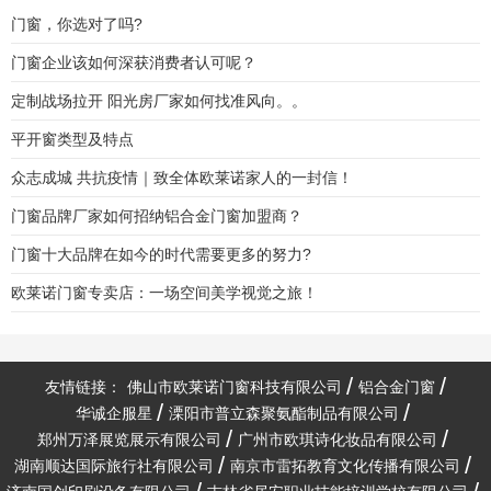
门窗，你选对了吗?
门窗企业该如何深获消费者认可呢？
定制战场拉开 阳光房厂家如何找准风向。。
平开窗类型及特点
众志成城 共抗疫情｜致全体欧莱诺家人的一封信！
门窗品牌厂家如何招纳铝合金门窗加盟商？
门窗十大品牌在如今的时代需要更多的努力?
欧莱诺门窗专卖店：一场空间美学视觉之旅！
友情链接：
佛山市欧莱诺门窗科技有限公司
铝合金门窗
华诚企服星
溧阳市普立森聚氨酯制品有限公司
郑州万泽展览展示有限公司
广州市欧琪诗化妆品有限公司
湖南顺达国际旅行社有限公司
南京市雷拓教育文化传播有限公司