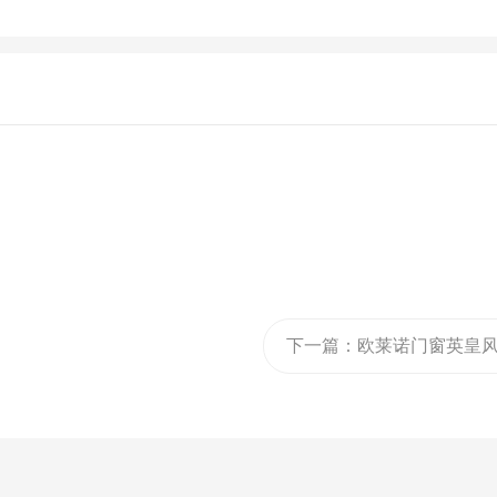
下一篇：
欧莱诺门窗英皇
尚平开门