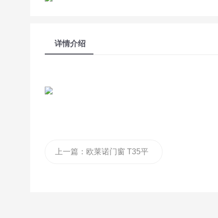
详情介绍
上一篇：
欧莱诺门窗 T35平
开门