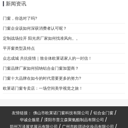
新闻资讯
门窗，你选对了吗?
门窗企业该如何深获消费者认可呢？
定制战场拉开 阳光房厂家如何找准风向。。
平开窗类型及特点
众志成城 共抗疫情｜致全体欧莱诺家人的一封信！
门窗品牌厂家如何招纳铝合金门窗加盟商？
门窗十大品牌在如今的时代需要更多的努力?
欧莱诺门窗专卖店：一场空间美学视觉之旅！
友情链接：
佛山市欧莱诺门窗科技有限公司
铝合金门窗
华诚企服星
溧阳市普立森聚氨酯制品有限公司
郑州万泽展览展示有限公司
广州市欧琪诗化妆品有限公司