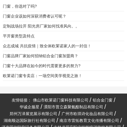
门窗，你选对了吗?
门窗企业该如何深获消费者认可呢？
定制战场拉开 阳光房厂家如何找准风向。。
平开窗类型及特点
众志成城 共抗疫情｜致全体欧莱诺家人的一封信！
门窗品牌厂家如何招纳铝合金门窗加盟商？
门窗十大品牌在如今的时代需要更多的努力?
欧莱诺门窗专卖店：一场空间美学视觉之旅！
友情链接：
佛山市欧莱诺门窗科技有限公司
铝合金门窗
华诚企服星
溧阳市普立森聚氨酯制品有限公司
郑州万泽展览展示有限公司
广州市欧琪诗化妆品有限公司
湖南顺达国际旅行社有限公司
南京市雷拓教育文化传播有限公司