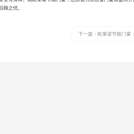
后顾之忧。
下一篇：
欧莱诺节能门窗
断桥铝门窗价格是多少？
么挑选断桥铝门窗？