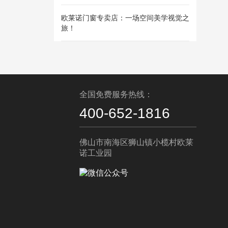
欧莱诺门窗专卖店：一场空间美学视觉之
旅！
全国免费服务热线：
400-652-1816
佛山市南海区狮山镇小榄村欧莱
诺工业园