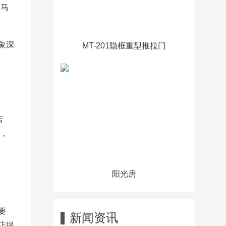
，马
。
象深
MT-201隐框重型推拉门
店
率，
阳光房
要
新闻资讯
店提