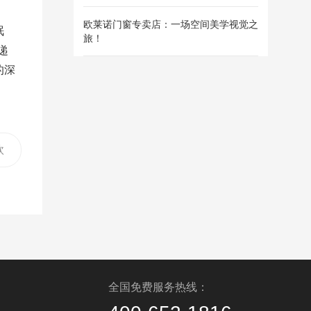
欧莱诺门窗专卖店：一场空间美学视觉之
眠
旅！
递
的深
欧
结
应
全国免费服务热线：