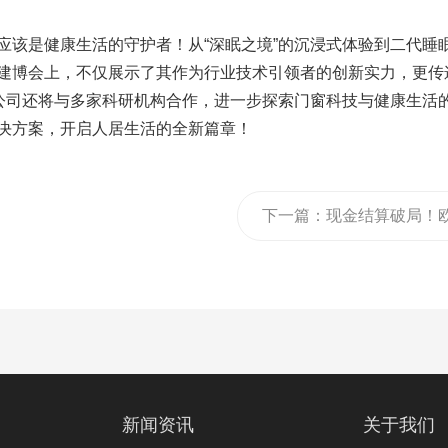
应该是健康生活的守护者！从“深眠之境”的沉浸式体验到二代睡
建博会上，不仅展示了其作为行业技术引领者的创新实力，更传
诺公司还将与多家科研机构合作，进一步探索门窗科技与健康生活
决方案，开启人居生活的全新篇章！
下一篇：
现金结算破局！
莱诺门窗召开主题为“现金
算 共创共赢”2025年度供
商大会！
新闻资讯
关于我们