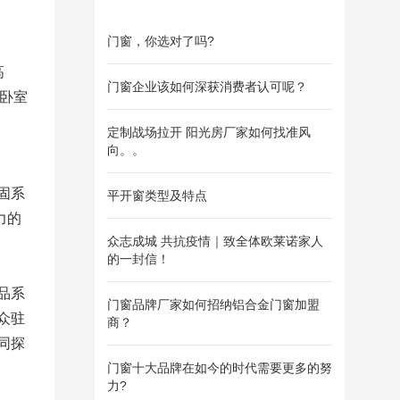
门窗，你选对了吗?
高
门窗企业该如何深获消费者认可呢？
为卧室
定制战场拉开 阳光房厂家如何找准风
向。。
固系
平开窗类型及特点
力的
众志成城 共抗疫情｜致全体欧莱诺家人
的一封信！
品系
门窗品牌厂家如何招纳铝合金门窗加盟
众驻
商？
同探
门窗十大品牌在如今的时代需要更多的努
力?