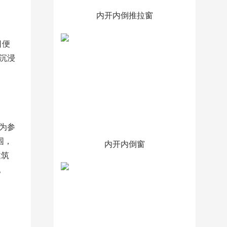
内开内倒推拉窗
日便
沉浸
，为参
围，
内开内倒窗
建筑
。