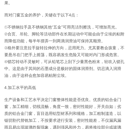
果。
而对门窗五金的养护，关键在于以下4点：
①不锈钢拉手及不锈钢其他“五金”可用亮洁剂擦洗，可增加亮光。
②合页、吊轮、脚轮等活动部件在长期运动中可能会由于尘埃的粘附
而降低功能，每半年摆弄一到两滴润滑油可保持其顺滑。
③格外要注意拉手旋转拉伸的方向，忌用死力。尤其要教会孩童，不
要悬吊在门把手上摇荡，既容易发生危险又可能对内门形成危害。
④锁芯转动不灵敏时，可从铅笔芯上刮下少量黑色粉末，轻吹入锁孔
中。这是由于其间的石墨成分是极好的固体润滑剂。切忌滴入润滑
油，由于这样会愈加容易粘附尘埃。
4.加工水平的高低
生产设备和工艺水平决定门窗整体性能是否优良。优质的铝合金门
窗，加工精细，切线流畅，角度一致，密封性能好，开关自如；劣
质的铝合金门窗，盲目选用铝型材系列和规格，加工粗制滥造，以
锯切割代替铣加工，不按要求进行安装，密封性能差，不仅漏风漏
雨且易出现玻璃炸裂现象，遇到强风和外力，易将推拉部分或玻璃