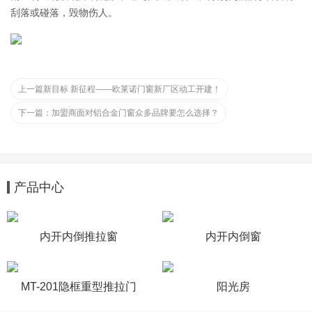
刮落或碰落，毁物伤人。
上一篇
新目标 新征程——欧莱诺门窗新厂区动工开建！
下一篇：
加盟商面对铝合金门窗众多品牌要怎么选择？
产品中心
内开内倒推拉窗
内开内倒窗
MT-201隐框重型推拉门
阳光房